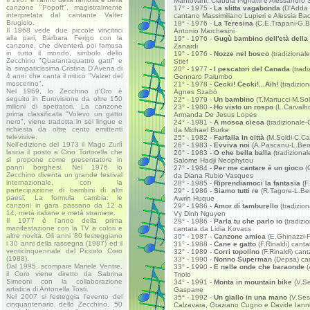
Mantovani, Claudia Pignatti e Alessandro 
canzone "Popoff", magistralmente
17° - 1975 -
La slitta vagabonda
(D'Adda 
interpretata dal cantante Valter
cantano Massimiliano Lupieri e Alessia Bac
Brugiolo.
18° - 1976 -
La Teresina
(C.E.Trapani-G.B.
Il 1968 vede due piccole vincitrici
Antonio Marchesini
alla pari, Barbara Ferigo con la
19° - 1976 -
Gugù bambino dell'età della 
canzone, che diventerà poi famosa
Zanardi
in tutto il mondo, simbolo dello
19° - 1976 -
Nozze nel bosco
(tradizionale
Zecchino "Quarantaquattro gatti" e
Stief
la simpaticissima Cristina D'Avena di
20° - 1977 -
I pescatori del Canada
(tradi
4 anni che canta il mitico "Valzer del
Gennaro Palumbo
moscerino".
21° - 1978 -
Cecki! Cecki!...Aih!
(tradizion
Nel 1969, lo Zecchino d'Oro è
Agnes Szabò
seguito in Eurovisione da oltre 150
22° - 1979 -
Un bambino
(T.Martucci-M.Sol
milioni di spettatori. La canzone
23° - 1980 -
Ho visto un rospo
(L.Carvalho
prima classificata "Volevo un gatto
Armanda De Jesus Lopes
nero", viene tradotta in sei lingue e
24° - 1981 -
A mosca cieca
(tradizionale-
richiesta da oltre cento emittenti
da Michael Burke
televisive.
25° - 1982 -
Farfalla in città
(M.Soldi-C.Cas
Nell'edizione del 1973 il Mago Zurlì
26° - 1983 -
Evviva noi
(A.Pascanu-L.Beret
lascia il posto a Cino Tortorella che
26° - 1983 -
O che bella balla
(tradizional
si propone come presentatore in
Salome Hadji Neophytou
panni borghesi. Nel 1976 lo
27° - 1984 -
Per me cantare è un gioco
(O
Zecchino diventa un grande festival
da Diana Rubio Vasques
internazionale, con la
28° - 1985 -
Riprendiamoci la fantasia
(F.
partecipazione di bambini di altri
29° - 1986 -
Siamo tutti re
(R.Tagore-L.Ber
paesi. La formula cambia: le
Awrin Huque
canzoni in gara passano da 12 a
29° - 1986 -
Amor di tamburello
(tradizion
14, metà italiane e metà straniere.
Vy Dinh Nguyen
Il 1977 è l'anno della prima
29° - 1986 -
Parla tu che parlo io
(tradizio
manifestazione con la TV a colori e
cantata da Lidia Kovacs
altre novità. Gli anni '80 festeggiano
30° - 1987 -
Canzone amica
(E.Ghinazzi-F
i 30 anni della rassegna (1987) ed il
31° - 1988 -
Cane e gatto
(F.Rinaldi) cant
venticinquennale del Piccolo Coro
32° - 1989 -
Corri topolino
(F.Rinaldi) cant
(1988).
33° - 1990 -
Nonno Superman
(Depsa) ca
Dal 1995, scompare Mariele Ventre,
33° - 1990 -
E nelle onde che baraonde
(
il Coro viene diretto da Sabrina
Triolo
Simeoni con la collaborazione
34° - 1991 -
Monta in mountain bike
(V.Se
artistica di Antonella Tosti.
Gasparre
Nel 2007 si festeggia l'evento del
35° - 1992 -
Un giallo in una mano
(V.Sess
cinquantenario dello Zecchino, 50
Calzavara, Graziano Cugno e Davide Ianni